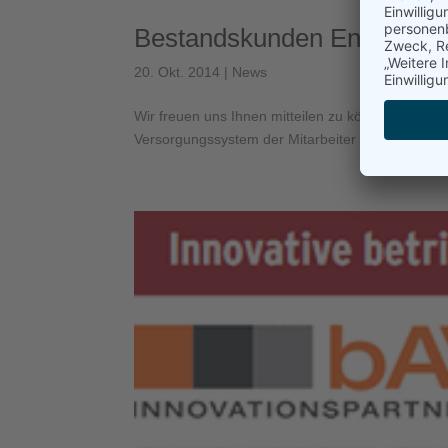
Bestandskunden Entwicklu
20. Okt. 2014
|
News
Wir freuen uns Ihnen mitteilen zu können, das
Versorgungssystem der Mitarbeiter übertragen...