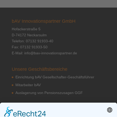
bAV Innovationspartner GmbH
Hofackerstraße 5
D-74172 Neckarsulm
Telefon: 07132 91933-40
Fax: 07132 91933-50
E-Mail:
info@bav-innovationspartner.de
Unsere Geschäftsbereiche
Einrichtung bAV Gesellschafter-Geschäftsführer
Mitarbeiter bAV
Auslagerung von Pensionszusagen GGF
Unsere bAV Lösungen