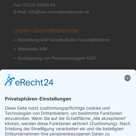
Fax: 07132 91933-50
E-Mail:
info@bav-innovationspartner.de
Unsere Geschäftsbereiche
Einrichtung bAV Gesellschafter-Geschäftsführer
Mitarbeiter bAV
Auslagerung von Pensionszusagen GGF
Unsere bAV Lösungen
bAV-Konzepte
Kontakt
Datenschutzerklärung
Impressum