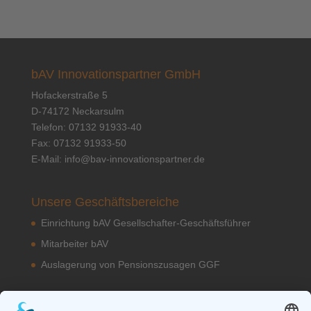
bAV Innovationspartner GmbH
Hofackerstraße 5
D-74172 Neckarsulm
Telefon: 07132 91933-40
Fax: 07132 91933-50
E-Mail:
info@bav-innovationspartner.de
Unsere Geschäftsbereiche
Einrichtung bAV Gesellschafter-Geschäftsführer
Mitarbeiter bAV
Auslagerung von Pensionszusagen GGF