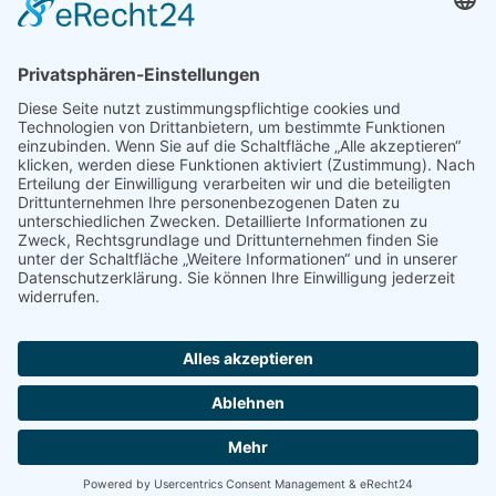
Unsere bAV Lösungen
bAV-Konzepte
Kontakt
Datenschutzerklärung
Impressum
Erstinformation
EU-Transparenzverordnung (TVO)
© 2014 - 2026 bAV Innovationspartner GmbH