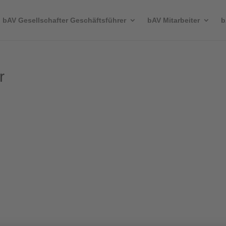
bAV Gesellschafter Geschäftsführer
bAV Mitarbeiter
b
r