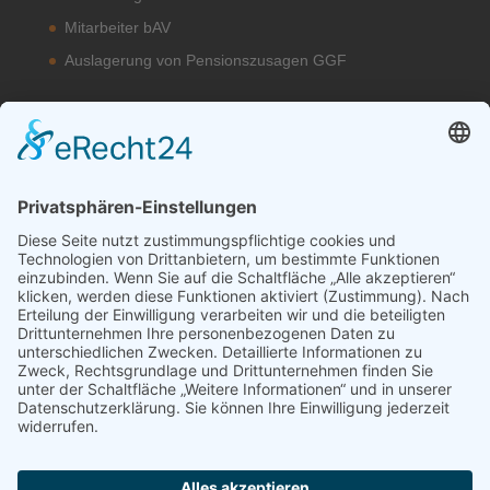
Mitarbeiter bAV
Auslagerung von Pensionszusagen GGF
Unsere bAV Lösungen
bAV-Konzepte
Kontakt
Datenschutzerklärung
Impressum
Erstinformation
EU-Transparenzverordnung (TVO)