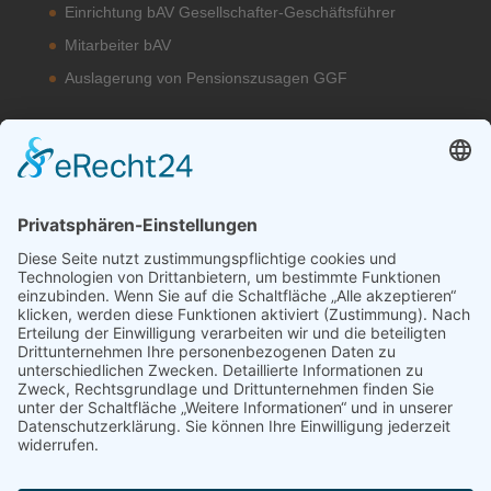
Einrichtung bAV Gesellschafter-Geschäftsführer
Mitarbeiter bAV
Auslagerung von Pensionszusagen GGF
Unsere bAV Lösungen
bAV-Konzepte
Kontakt
Datenschutzerklärung
Impressum
Erstinformation
EU-Transparenzverordnung (TVO)