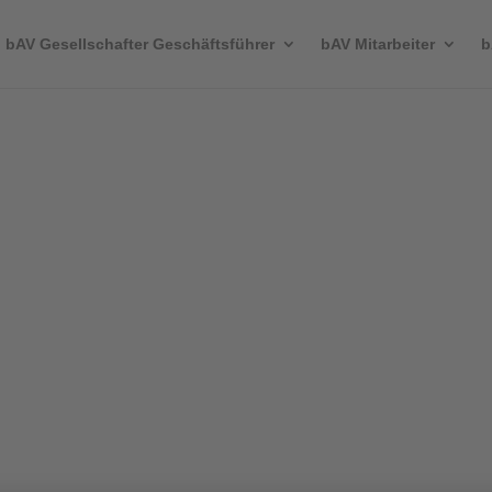
bAV Gesellschafter Geschäftsführer
bAV Mitarbeiter
b