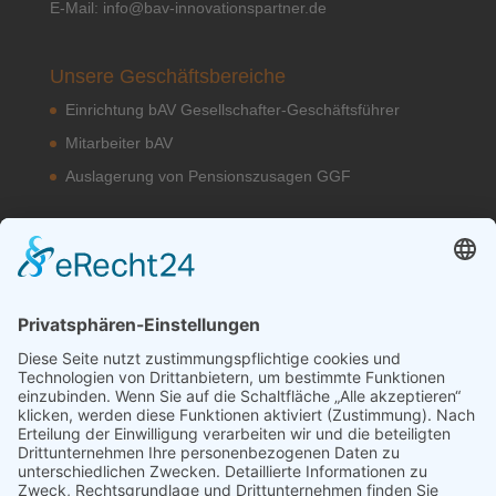
E-Mail:
info@bav-innovationspartner.de
Unsere Geschäftsbereiche
Einrichtung bAV Gesellschafter-Geschäftsführer
Mitarbeiter bAV
Auslagerung von Pensionszusagen GGF
Unsere bAV Lösungen
bAV-Konzepte
Kontakt
Datenschutzerklärung
Impressum
Erstinformation