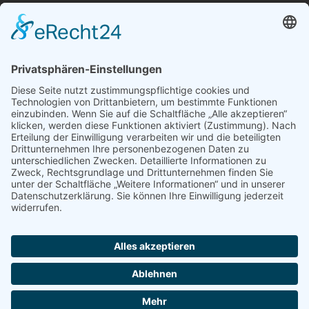
Unsere bAV Lösungen
bAV-Konzepte
Kontakt
Datenschutzerklärung
Impressum
Erstinformation
EU-Transparenzverordnung (TVO)
© 2014 - 2026 bAV Innovationspartner GmbH