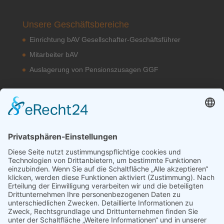
Unsere Geschäftsbereiche
Einrichtung bAV Gesellschafter-Geschäftsführer
Mitarbeiter bAV
Auslagerung von Pensionszusagen GGF
Unsere bAV Lösungen
bAV-Konzepte
Kontakt
Datenschutzerklärung
Impressum
Erstinformation
EU-Transparenzverordnung (TVO)